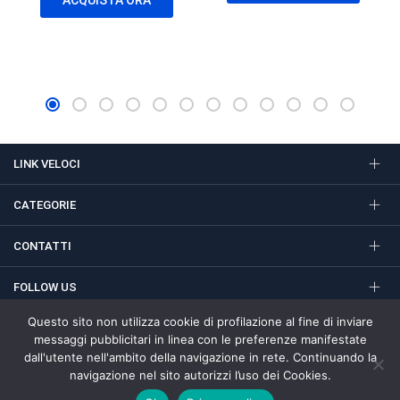
originale
attuale
era:
è:
era:
è:
47,50€.
45,00€.
7,50€.
7,00€.
LINK VELOCI
CATEGORIE
CONTATTI
FOLLOW US
Questo sito non utilizza cookie di profilazione al fine di inviare
messaggi pubblicitari in linea con le preferenze manifestate
dall'utente nell'ambito della navigazione in rete. Continuando la
Termini e condizioni
PrivacyPolicy e Cookies Policy
navigazione nel sito autorizzi l’uso dei Cookies.
© 2020 Readytec