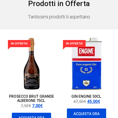
SALES
Prodotti in Offerta
Tantissimi prodotti ti aspettano
IN OFFERTA!
IN OFFERTA!
PROSECCO BRUT GRANDE
GIN ENGINE 50CL.
ALBERONE 75CL.
Il
Il
47,50
€
45,00
€
Il
Il
7,50
€
7,00
€
prezzo
prezzo
prezzo
prezzo
originale
attuale
ACQUISTA ORA
ACQUISTA ORA