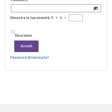
Password
*
Dimostra la tua umanità:
8 + 6 =
Ricordami
Accedi
Password dimenticata?