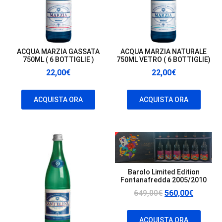
ACQUA MARZIA GASSATA
ACQUA MARZIA NATURALE
750ML ( 6 BOTTIGLIE )
750ML VETRO ( 6 BOTTIGLIE)
22,00
€
22,00
€
ACQUISTA ORA
ACQUISTA ORA
IN OFFERTA!
Barolo Limited Edition
Fontanafredda 2005/2010
Il
Il
649,00
€
560,00
€
prezzo
prezzo
originale
attuale
ACQUISTA ORA