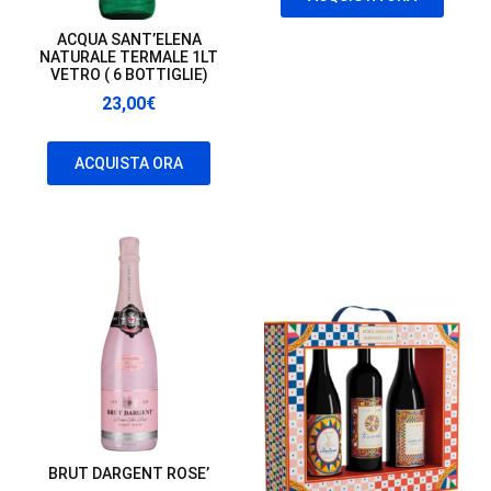
era:
è:
649,00€.
560,00€
ACQUA SANT’ELENA
NATURALE TERMALE 1LT
VETRO ( 6 BOTTIGLIE)
23,00
€
ACQUISTA ORA
BRUT DARGENT ROSE’