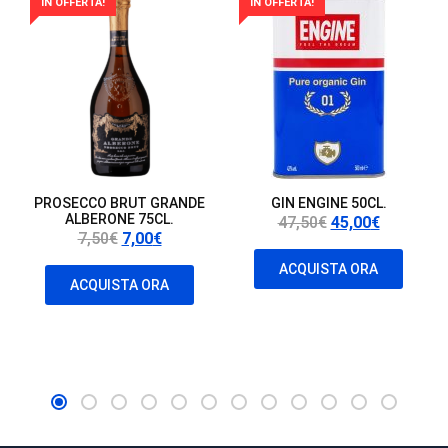
IN OFFERTA!
IN OFFERTA!
PROSECCO BRUT GRANDE
GIN ENGINE 50CL.
ALBERONE 75CL.
Il
Il
47,50
€
45,00
€
Il
Il
7,50
€
7,00
€
prezzo
prezzo
prezzo
prezzo
originale
attuale
ACQUISTA ORA
originale
attuale
ACQUISTA ORA
era:
è:
era:
è:
47,50€.
45,00€.
7,50€.
7,00€.