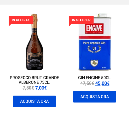
IN OFFERTA!
IN OFFERTA!
PROSECCO BRUT GRANDE
GIN ENGINE 50CL.
ALBERONE 75CL.
Il
Il
47,50
€
45,00
€
Il
Il
7,50
€
7,00
€
prezzo
prezzo
prezzo
prezzo
originale
attuale
ACQUISTA ORA
originale
attuale
ACQUISTA ORA
era:
è:
era:
è:
47,50€.
45,00€.
7,50€.
7,00€.