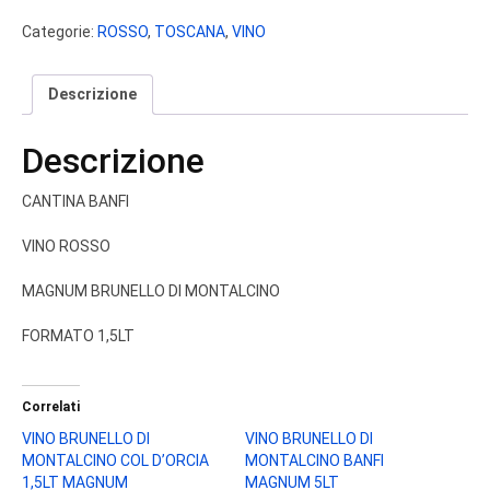
MONTALCINO
Categorie:
ROSSO
,
TOSCANA
,
VINO
BANFI
MAGNUM
1,5LT
Descrizione
quantità
Descrizione
CANTINA BANFI
VINO ROSSO
MAGNUM BRUNELLO DI MONTALCINO
FORMATO 1,5LT
Correlati
VINO BRUNELLO DI
VINO BRUNELLO DI
MONTALCINO COL D’ORCIA
MONTALCINO BANFI
1,5LT MAGNUM
MAGNUM 5LT