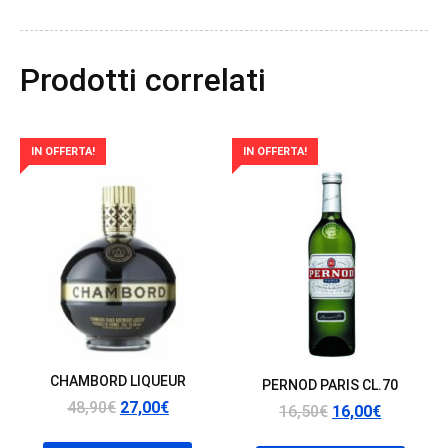
Prodotti correlati
IN OFFERTA!
IN OFFERTA!
CHAMBORD LIQUEUR
PERNOD PARIS CL.70
Il
Il
48,90
€
27,00
€
Il
Il
16,50
€
16,00
€
prezzo
prezzo
prezzo
prezzo