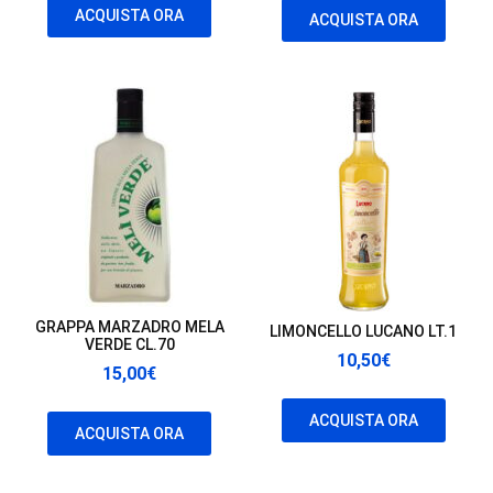
originale
attuale
originale
attuale
ACQUISTA ORA
ACQUISTA ORA
era:
è:
era:
è:
48,90€.
27,00€.
16,50€.
16,00€.
GRAPPA MARZADRO MELA
LIMONCELLO LUCANO LT.1
VERDE CL.70
10,50
€
15,00
€
ACQUISTA ORA
ACQUISTA ORA