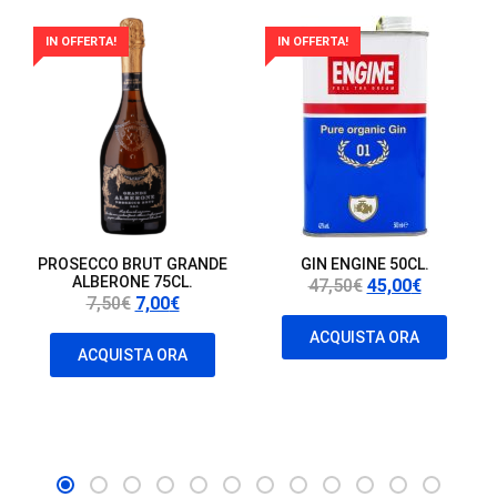
IN OFFERTA!
IN OFFERTA!
PROSECCO BRUT GRANDE
GIN ENGINE 50CL.
ALBERONE 75CL.
Il
Il
47,50
€
45,00
€
Il
Il
7,50
€
7,00
€
prezzo
prezzo
prezzo
prezzo
originale
attuale
ACQUISTA ORA
originale
attuale
ACQUISTA ORA
era:
è:
era:
è:
47,50€.
45,00€.
7,50€.
7,00€.