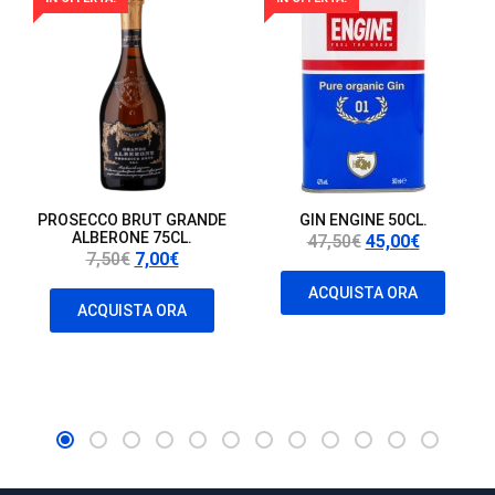
PROSECCO BRUT GRANDE
GIN ENGINE 50CL.
ALBERONE 75CL.
Il
Il
47,50
€
45,00
€
Il
Il
7,50
€
7,00
€
prezzo
prezzo
prezzo
prezzo
originale
attuale
ACQUISTA ORA
originale
attuale
ACQUISTA ORA
era:
è:
era:
è:
47,50€.
45,00€.
7,50€.
7,00€.