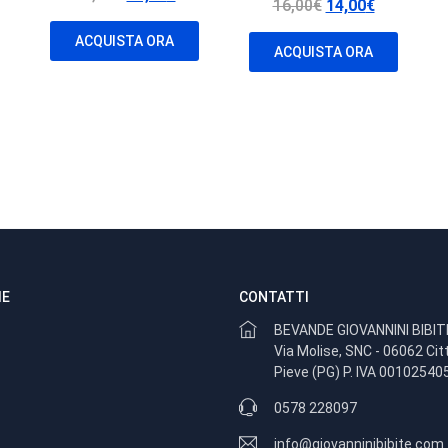
Il
Il
16,00
€
14,00
€
prezzo
prezzo
ezzo
prezzo
prezzo
originale
attuale
ACQUISTA ORA
uale
originale
attuale
ACQUISTA ORA
era:
è:
era:
è:
42,00€.
39,00€.
00€.
16,00€.
14,00€.
IE
CONTATTI
BEVANDE GIOVANNINI BIBIT
Via Molise, SNC - 06062 Cit
Pieve (PG) P. IVA 00102540
0578 228097
info@giovanninibibite.com