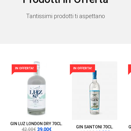
Tantissimi prodotti ti aspettano
IN OFFERTA!
IN OFFERTA!
GIN LUZ LONDON DRY 70CL.
GIN SANTONI 70CL.
G
Il
Il
42,00
€
39,00
€