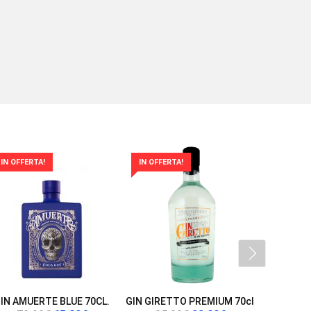
IN OFFERTA!
IN OFFERTA!
IN OFFER
IN AMUERTE BLUE 70CL.
GIN GIRETTO PREMIUM 70cl
LIQUOR