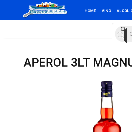
HOME
VINO
ALCOLI
Product
search
APEROL 3LT MAGN