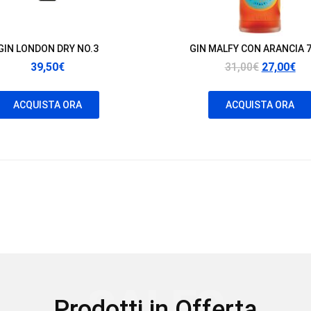
GIN LONDON DRY NO.3
GIN MALFY CON ARANCIA 7
Il
Il
39,50
€
31,00
€
27,00
€
prezzo
pr
originale
att
ACQUISTA ORA
ACQUISTA ORA
era:
è:
31,00€.
27,
SALES
Prodotti in Offerta