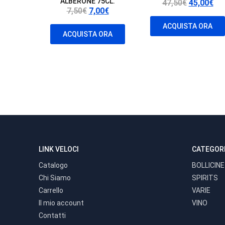
ALBERONE 75CL.
Il
Il
47,50
€
45,00
€
Il
Il
7,50
€
7,00
€
prezzo
pr
prezzo
prezzo
originale
att
ACQUISTA ORA
originale
attuale
ACQUISTA ORA
era:
è:
era:
è:
47,50€.
45,
7,50€.
7,00€.
LINK VELOCI
CATEGOR
Catalogo
BOLLICINE
Chi Siamo
SPIRITS
Carrello
VARIE
Il mio account
VINO
Contatti