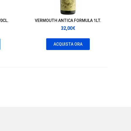
0CL.
VERMOUTH ANTICA FORMULA 1LT.
32,00
€
ezzo
uale
ACQUISTA ORA
00€.